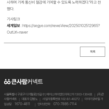
시하며 가계 통신비 절감에 기여할 수 있도록 노력하겠다.”라고 전
했다.
기사링크
세계일보
:
https://segye.com/newsView/20250102512965?
OutUrl=naver
목록
서울특별시 구로구 디지털로26길 61, 에이스하이엔드타워 2차 1303-1304호
(주)큰
사람커넥트
대표자 김병노
사업자등록번호 102-81-40272
이야기모바일 가
1670-4811
070-7885-7114
입상담
인터넷전화