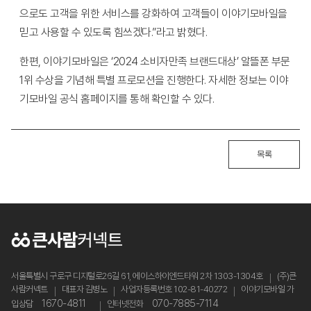
으로도 고객을 위한 서비스를 강화하여 고객들이 이야기모바일을
믿고 사용할 수 있도록 힘쓰겠다.”라고 밝혔다.
한편, 이야기모바일은 ‘2024 소비자만족 브랜드대상’ 알뜰폰 부문
1위 수상을 기념해 특별 프로모션을 진행한다. 자세한 정보는 이야
기모바일 공식 홈페이지를 통해 확인할 수 있다.
목록
서울특별시 구로구 디지털로26길 61, 에이스하이엔드타워 2차 1303-1304호
(주)큰
사람커넥트
대표자 김병노
사업자등록번호 102-81-40272
이야기모바일 가
1670-4811
070-7885-7114
입상담
인터넷전화