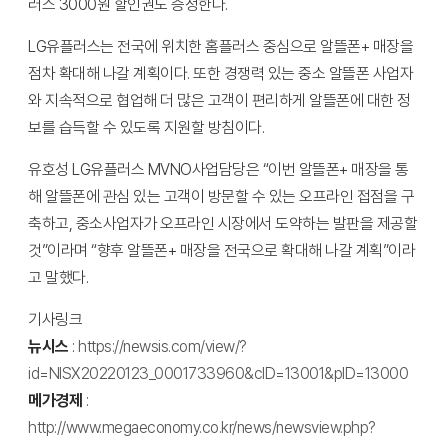
러스 3000원 할인권도 증정한다.
LG유플러스는 전국에 위치한 홈플러스 중심으로 알뜰폰+ 매장을
점차 확대해 나갈 계획이다. 또한 경쟁력 있는 중소 알뜰폰 사업자
와 지속적으로 협업해 더 많은 고객이 편리하게 알뜰폰에 대한 정
보를 습득할 수 있도록 지원할 방침이다.
유호성 LG유플러스 MVNO사업담당은 “이번 알뜰폰+ 매장을 통
해 알뜰폰에 관심 있는 고객이 방문할 수 있는 오프라인 접점을 구
축하고, 중소사업자가 오프라인 시장에서 도약하는 발판을 제공할
것”이라며 “향후 알뜰폰+ 매장을 전국으로 확대해 나갈 계획”이라
고 말했다.
기사링크
뉴시스
:
https://newsis.com/view/?
id=NISX20220123_0001733960&cID=13001&pID=13000
메가경제
:
http://www.megaeconomy.co.kr/news/newsview.php?