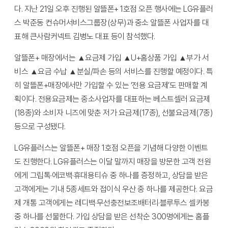
다. 지난 21일 오후 진행된 알뜰폰+ 1호점 오픈 행사에는 LG유플러
스 박준동 컨슈머서비스그룹장(상무)과 중소 알뜰폰 사업자를 대
표해 큰사람커넥트 김병노 대표 등이 참석했다.
알뜰폰+ 매장에서는 ▲요금제 가입 ▲U+홈상품 가입 ▲부가 서
비스 ▲요금 수납 ▲분실/파손 등의 서비스를 진행할 예정이다. 특
히 알뜰폰+매장에서만 가입할 수 있는 ‘전용 요금제’도 판매할 계
획이다. 전용요금제는 중소사업자를 대표하는 베스트셀러 요금제
(18종)와 소비자 니즈에 맞춘 저가 요금제(17종), 선불요금제(7종)
등으로 구성됐다.
LG유플러스는 알뜰폰+ 매장 1호점 오픈을 기념해 다양한 이벤트
도 진행한다. LG유플러스는 이달 말까지 매장을 방문한 고객 전원
에게 그립톡·에코백·휴대용티슈 중 하나를 증정하고, 상담을 받은
고객에게는 기내 5종세트와 접이식 우산 중 하나를 제공한다. 요금
제 개통 고객에게는 레디백·무선충전보조배터리·블루투스 셀카봉
중 하나를 선물한다. 가입 상담을 받은 선착순 300명에게는 홈플