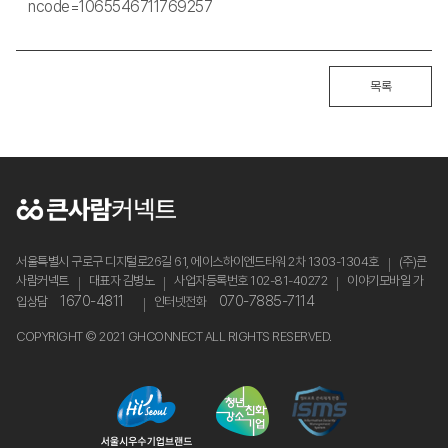
ncode=1065546711769257
목록
서울특별시 구로구 디지털로26길 61, 에이스하이엔드타워 2차 1303-1304호
(주)큰
사람커넥트
대표자 김병노
사업자등록번호 102-81-40272
이야기모바일 가
1670-4811
070-7885-7114
입상담
인터넷전화
COPYRIGHT © 2021 GHCONNECT ALL RIGHTS RESERVED.