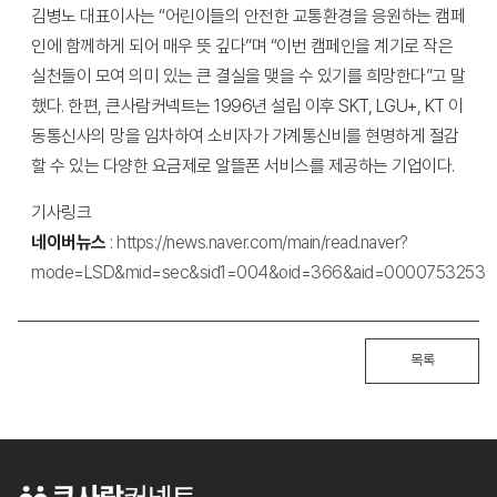
김병노 대표이사는 “어린이들의 안전한 교통환경을 응원하는 캠페
인에 함께하게 되어 매우 뜻 깊다”며 “이번 캠페인을 계기로 작은
실천들이 모여 의미 있는 큰 결실을 맺을 수 있기를 희망한다”고 말
했다. 한편, 큰사람커넥트는 1996년 설립 이후 SKT, LGU+, KT 이
동통신사의 망을 임차하여 소비자가 가계통신비를 현명하게 절감
할 수 있는 다양한 요금제로 알뜰폰 서비스를 제공하는 기업이다.
기사링크
네이버뉴스
:
https://news.naver.com/main/read.naver?
mode=LSD&mid=sec&sid1=004&oid=366&aid=0000753253
목록