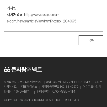
기사링크
시사저널e
:
http://www.sisajournal-
e.com/news/articleView.html?idxno=204095
목록
서울특별시 구로구 디지털로26길 61, 에이스하이엔드타워 2차 1303-1304호
(주)큰
사람커넥트
대표자 김병노
사업자등록번호 102-81-40272
이야기모바일 가
1670-4811
070-7885-7114
입상담
인터넷전화
COPYRIGHT © 2021 GHCONNECT ALL RIGHTS RESERVED.