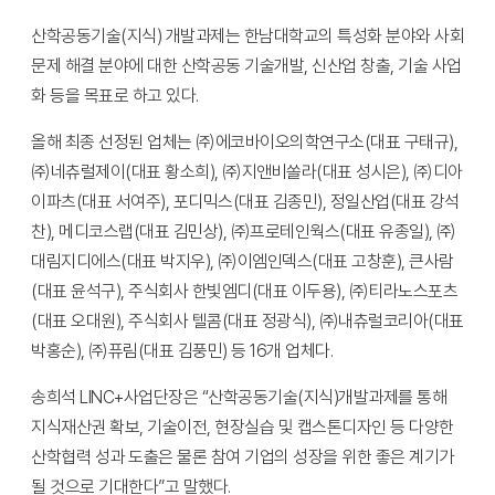
산학공동기술(지식) 개발과제는 한남대학교의 특성화 분야와 사회
문제 해결 분야에 대한 산학공동 기술개발, 신산업 창출, 기술 사업
화 등을 목표로 하고 있다.
올해 최종 선정된 업체는 ㈜에코바이오의학연구소(대표 구태규),
㈜네츄럴제이(대표 황소희), ㈜지앤비쏠라(대표 성시은), ㈜디아
이파츠(대표 서여주), 포디믹스(대표 김종민), 정일산업(대표 강석
찬), 메디코스랩(대표 김민상), ㈜프로테인웍스(대표 유종일), ㈜
대림지디에스(대표 박지우), ㈜이엠인덱스(대표 고창훈), 큰사람
(대표 윤석구), 주식회사 한빛엠디(대표 이두용), ㈜티라노스포츠
(대표 오대원), 주식회사 텔콤(대표 정광식), ㈜내츄럴코리아(대표
박홍순), ㈜퓨림(대표 김풍민) 등 16개 업체다.
송희석 LINC+사업단장은 “산학공동기술(지식)개발과제를 통해
지식재산권 확보, 기술이전, 현장실습 및 캡스톤디자인 등 다양한
산학협력 성과 도출은 물론 참여 기업의 성장을 위한 좋은 계기가
될 것으로 기대한다”고 말했다.